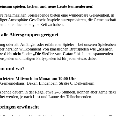
insam spielen, lachen und neue Leute kennenlernen!
re regelmäßigen Spieleabende bieten eine wunderbare Gelegenheit, in
lliger Atmosphäre Gesellschaftsspiele auszuprobieren, die Gemeinschaf
en und einfach eine gute Zeit zu haben.
 alle Altersgruppen geeignet
ung oder alt, Anfänger oder erfahrener Spieler – bei unseren Spieleabe
jeder herzlich willkommen! Von klassischen Brettspielen wie
„Mensch
re dich nicht“
oder
„Die Siedler von Catan“
bis hin zu spannenden
nspielen und lustigen Partyspielen ist für jeden etwas dabei.
n und wo?
n letzten Mittwoch im Monat um 19:00 Uhr
Gemeindehaus, Dekan-Lindenbein-Straße 6, Delkenheim
Abende dauern in der Regel etwa 2–3 Stunden, können aber gerne flexi
altet werden, je nach Lust und Laune der Teilnehmenden.
bringen erwünscht