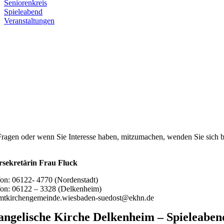
Seniorenkreis
Spieleabend
Veranstaltungen
Fragen oder wenn Sie Interesse haben, mitzumachen, wenden Sie sich b
rsekretärin Frau Fluck
fon: 06122- 4770 (Nordenstadt)
fon: 06122 – 3328 (Delkenheim)
mtkirchengemeinde.wiesbaden-suedost@ekhn.de
angelische Kirche Delkenheim – Spieleaben