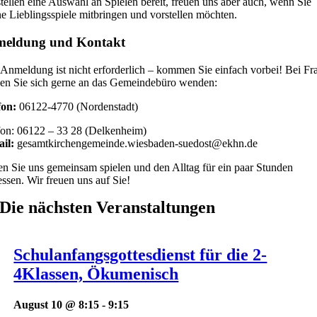
tellen eine Auswahl an Spielen bereit, freuen uns aber auch, wenn Sie
ne Lieblingsspiele mitbringen und vorstellen möchten.
eldung und Kontakt
 Anmeldung ist nicht erforderlich – kommen Sie einfach vorbei! Bei Fr
en Sie sich gerne an das Gemeindebüro wenden:
fon:
06122-4770 (Nordenstadt)
fon: 06122 – 33 28 (Delkenheim)
il:
gesamt
kirchengemeinde.wiesbaden-suedost@ekhn.de
en Sie uns gemeinsam spielen und den Alltag für ein paar Stunden
ssen. Wir freuen uns auf Sie!
Die nächsten Veranstaltungen
Schulanfangsgottesdienst für die 2-
4Klassen, Ökumenisch
August 10 @ 8:15
-
9:15