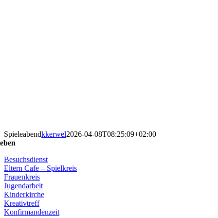
Spieleabend
kkerwel
2026-04-08T08:25:09+02:00
eben
Besuchsdienst
Eltern Cafe – Spielkreis
Frauenkreis
Jugendarbeit
Kinderkirche
Kreativtreff
Konfirmandenzeit