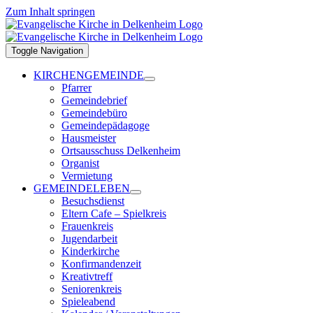
Zum Inhalt springen
Toggle Navigation
KIRCHENGEMEINDE
Pfarrer
Gemeindebrief
Gemeindebüro
Gemeindepädagoge
Hausmeister
Ortsausschuss Delkenheim
Organist
Vermietung
GEMEINDELEBEN
Besuchsdienst
Eltern Cafe – Spielkreis
Frauenkreis
Jugendarbeit
Kinderkirche
Konfirmandenzeit
Kreativtreff
Seniorenkreis
Spieleabend