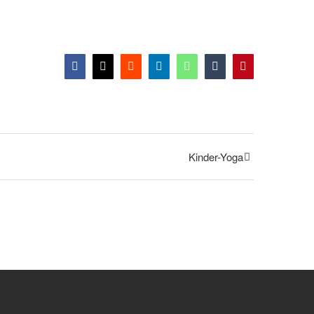
Facebook
X
Reddit
LinkedIn
WhatsApp
Tumblr
Pinterest
Kinder-Yoga