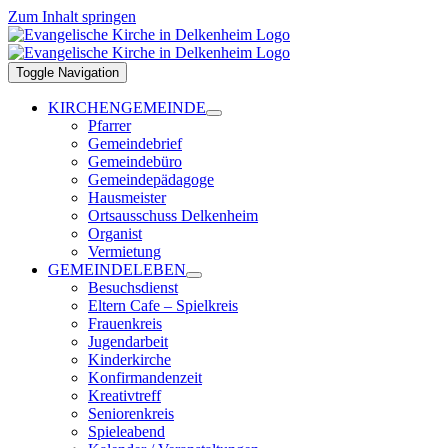
Zum Inhalt springen
Toggle Navigation
KIRCHENGEMEINDE
Pfarrer
Gemeindebrief
Gemeindebüro
Gemeindepädagoge
Hausmeister
Ortsausschuss Delkenheim
Organist
Vermietung
GEMEINDELEBEN
Besuchsdienst
Eltern Cafe – Spielkreis
Frauenkreis
Jugendarbeit
Kinderkirche
Konfirmandenzeit
Kreativtreff
Seniorenkreis
Spieleabend