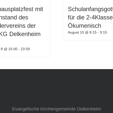
ausplatzfest mit
Schulanfangsgot
nstand des
für die 2-4Klasse
ervereins der
Ökumenisch
August 10 @ 8:15
-
9:15
 KG Delkenheim
 8 @ 15:00
-
23:59
Evangelische Kirchengemeinde Delkenheim