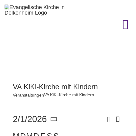
Zum
Inhalt
springen
To
Na
KIRCHENGEMEINDE
GEMEINDELEBEN
VA KiKi-Kirche mit Kindern
TERMINE
VA KiKi-Kirche mit Kindern
Veranstaltungen
Veranstaltungen
GOTTESDIENST & CO.
Suche
2/1/2026
Vera
Verans
Monat
Datum
Ansi
GESCHICHTE