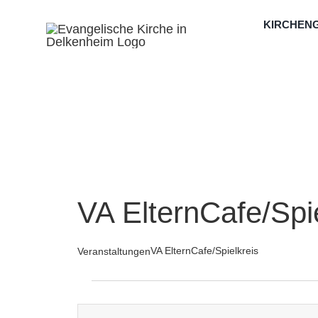
Zum
KIRCHEN
Inhalt
springen
VA ElternCafe/Spi
VA ElternCafe/Spielkreis
Veranstaltungen
Veranstaltungen