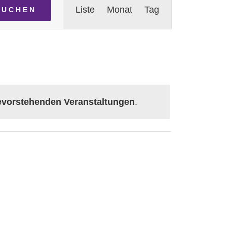
Liste
Monat
Tag
SUCHEN
Ansichten-
Navigation
evorstehenden Veranstaltungen
.
RSTAG
F
FREITAG
S
SAMSTAG
S
SONNTAG