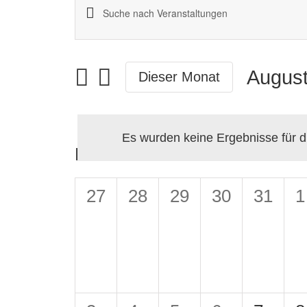
Bitte
Veranstaltungen
Schlüsselwort
Suche
eingeben.
Augus
Dieser Monat
Suche
und
Datum
nach
wählen
Ansichten,
Veranstaltungen
Es wurden keine Ergebnisse für d
M
MONTAG
Kalender
Navigation
Schlüsselwort.
von
0
0
0
0
0
0
27
28
29
30
31
1
Veranstaltungen,
Veranstaltungen,
Veranstaltungen,
Veranstaltu
Verans
V
Veranstaltungen