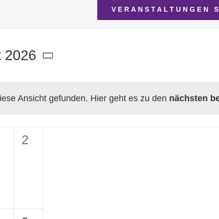
VERANSTALTUNGEN 
t 2026
.
iese Ansicht gefunden. Hier geht es zu den
nächsten b
Hinweis
D
DIENSTAG
M
MITTWOCH
D
DONNE
0
2
ngen,
taltungen,
eranstaltungen,
Veranstaltungen,