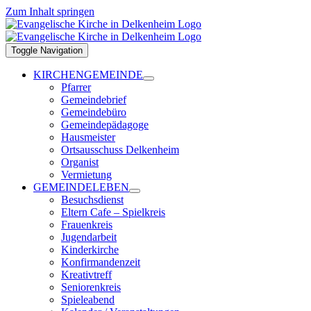
Zum Inhalt springen
Toggle Navigation
KIRCHENGEMEINDE
Pfarrer
Gemeindebrief
Gemeindebüro
Gemeindepädagoge
Hausmeister
Ortsausschuss Delkenheim
Organist
Vermietung
GEMEINDELEBEN
Besuchsdienst
Eltern Cafe – Spielkreis
Frauenkreis
Jugendarbeit
Kinderkirche
Konfirmandenzeit
Kreativtreff
Seniorenkreis
Spieleabend