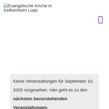
Zum
Inhalt
springen
To
Na
KIRCHENGEMEINDE
GEMEINDELEBEN
Veranstaltungen
TERMINE
Keine Veranstaltungen für September 10,
GOTTESDIENST & CO.
für
2025 vorgesehen. Hier geht es zu den
Hinweis
nächsten bevorstehenden
GESCHICHTE
Veranstaltungen
.