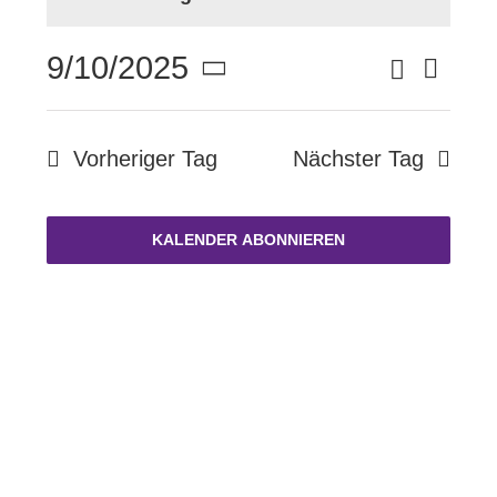
September
FÖRDERVEREIN
Suche
9/10/2025
Vera
10,
Verans
Tag
Datum
Ansi
KONTAKT
wählen.
Suche
Navi
Vorheriger Tag
Nächster Tag
2025
und
KALENDER ABONNIEREN
Ansich
Naviga