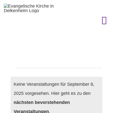
Zum
Inhalt
springen
To
Na
KIRCHENGEMEINDE
GEMEINDELEBEN
Veranstaltungen
TERMINE
Keine Veranstaltungen für September 8,
GOTTESDIENST & CO.
für
2025 vorgesehen. Hier geht es zu den
Hinweis
nächsten bevorstehenden
GESCHICHTE
Veranstaltungen
.