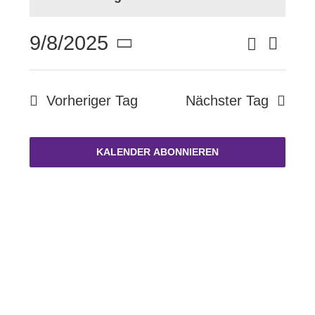
September
FÖRDERVEREIN
Suche
9/8/2025
Vera
8,
Verans
Tag
Datum
Ansi
KONTAKT
wählen.
Suche
Navi
Vorheriger Tag
Nächster Tag
2025
und
KALENDER ABONNIEREN
Ansich
Naviga