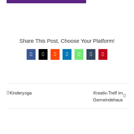
Share This Post, Choose Your Platform!
Facebook
X
Reddit
LinkedIn
WhatsApp
Tumblr
Pinterest
Kinderyoga
Kreativ-Treff im
Gemeindehaus