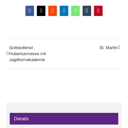
Facebook
X
Reddit
LinkedIn
WhatsApp
Tumblr
Pinterest
Gottesdienst
St. Martin
Hubertusmesse mit
Jagdhornakademie
Details