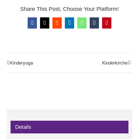
Share This Post, Choose Your Platform!
Facebook
X
Reddit
LinkedIn
WhatsApp
Tumblr
Pinterest
Kinderyoga
Kinderkirche
Details