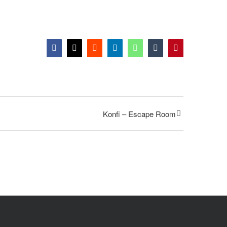
Facebook
X
Reddit
LinkedIn
WhatsApp
Tumblr
Pinterest
Konfi – Escape Room