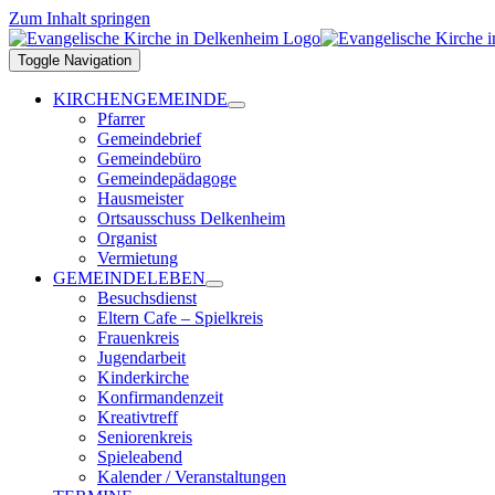
Zum Inhalt springen
Toggle Navigation
KIRCHENGEMEINDE
Pfarrer
Gemeindebrief
Gemeindebüro
Gemeindepädagoge
Hausmeister
Ortsausschuss Delkenheim
Organist
Vermietung
GEMEINDELEBEN
Besuchsdienst
Eltern Cafe – Spielkreis
Frauenkreis
Jugendarbeit
Kinderkirche
Konfirmandenzeit
Kreativtreff
Seniorenkreis
Spieleabend
Kalender / Veranstaltungen