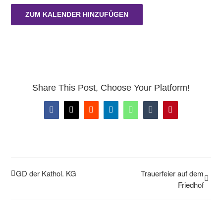
ZUM KALENDER HINZUFÜGEN
Share This Post, Choose Your Platform!
Facebook
X
Reddit
LinkedIn
WhatsApp
Tumblr
Pinterest
GD der Kathol. KG
Trauerfeier auf dem
Friedhof