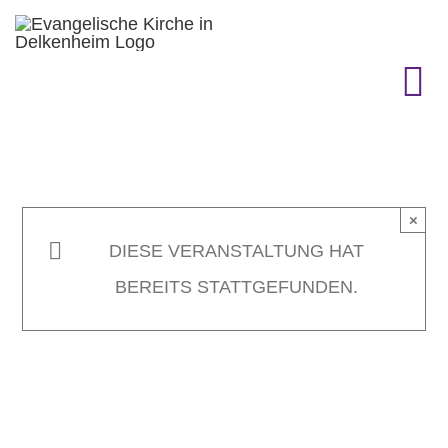
Zum
Inhalt
springen
To
Na
KIRCHENGEMEINDE
×
GEMEINDELEBEN
DIESE VERANSTALTUNG HAT
BEREITS STATTGEFUNDEN.
TERMINE
GOTTESDIENST & CO.
GESCHICHTE