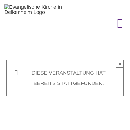
Zum
Inhalt
springen
To
Na
KIRCHENGEMEINDE
×
GEMEINDELEBEN
DIESE VERANSTALTUNG HAT
BEREITS STATTGEFUNDEN.
TERMINE
GOTTESDIENST & CO.
GESCHICHTE