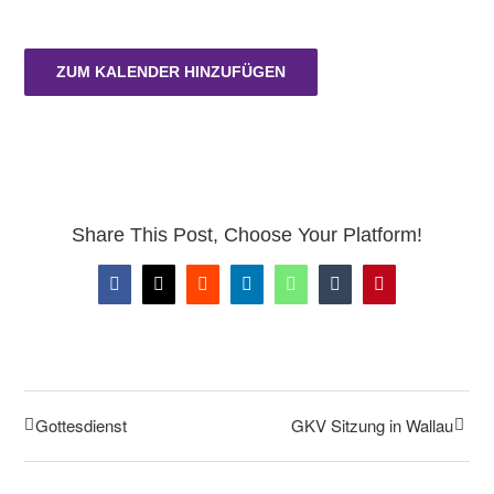
ZUM KALENDER HINZUFÜGEN
Share This Post, Choose Your Platform!
Facebook
X
Reddit
LinkedIn
WhatsApp
Tumblr
Pinterest
Gottesdienst
GKV Sitzung in Wallau