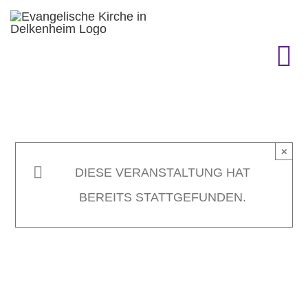
Zum
Inhalt
springen
To
Na
KIRCHENGEMEINDE
×
GEMEINDELEBEN
DIESE VERANSTALTUNG HAT
BEREITS STATTGEFUNDEN.
TERMINE
GOTTESDIENST & CO.
GESCHICHTE