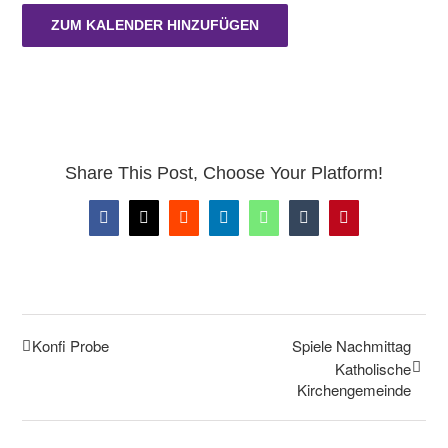
ZUM KALENDER HINZUFÜGEN
Share This Post, Choose Your Platform!
Facebook
X
Reddit
LinkedIn
WhatsApp
Tumblr
Pinterest
Konfi Probe
Spiele Nachmittag
Katholische
Kirchengemeinde