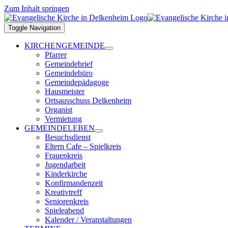
Zum Inhalt springen
Toggle Navigation
KIRCHENGEMEINDE
Pfarrer
Gemeindebrief
Gemeindebüro
Gemeindepädagoge
Hausmeister
Ortsausschuss Delkenheim
Organist
Vermietung
GEMEINDELEBEN
Besuchsdienst
Eltern Cafe – Spielkreis
Frauenkreis
Jugendarbeit
Kinderkirche
Konfirmandenzeit
Kreativtreff
Seniorenkreis
Spieleabend
Kalender / Veranstaltungen