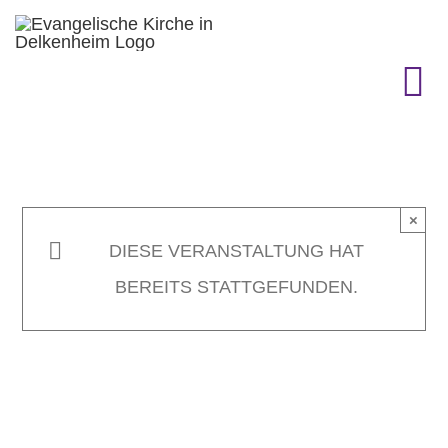
Zum
Inhalt
springen
To
Na
KIRCHENGEMEINDE
×
GEMEINDELEBEN
DIESE VERANSTALTUNG HAT
BEREITS STATTGEFUNDEN.
TERMINE
GOTTESDIENST & CO.
GESCHICHTE