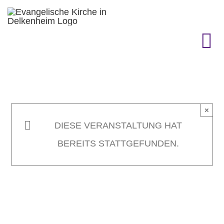
Zum
Inhalt
springen
To
Na
KIRCHENGEMEINDE
×
GEMEINDELEBEN
DIESE VERANSTALTUNG HAT
BEREITS STATTGEFUNDEN.
TERMINE
GOTTESDIENST & CO.
GESCHICHTE