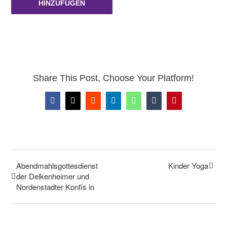
HINZUFÜGEN
Share This Post, Choose Your Platform!
Facebook
X
Reddit
LinkedIn
WhatsApp
Tumblr
Pinterest
Abendmahlsgottesdienst
Kinder Yoga
der Delkenheimer und
Nordenstadter Konfis in