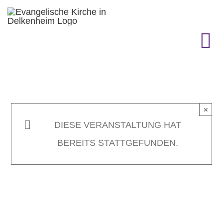
Zum
Inhalt
springen
To
Na
KIRCHENGEMEINDE
×
GEMEINDELEBEN
DIESE VERANSTALTUNG HAT
BEREITS STATTGEFUNDEN.
TERMINE
GOTTESDIENST & CO.
GESCHICHTE