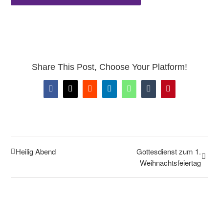
Share This Post, Choose Your Platform!
Facebook
X
Reddit
LinkedIn
WhatsApp
Tumblr
Pinterest
Heilig Abend
Gottesdienst zum 1.
Weihnachtsfeiertag