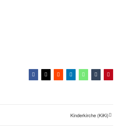
Facebook
X
Reddit
LinkedIn
WhatsApp
Tumblr
Pinterest
Kinderkirche (KiKi)