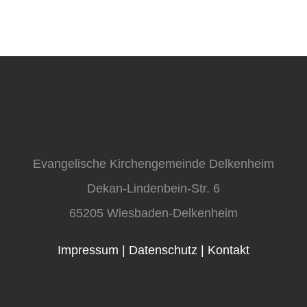
Evangelische Kirchengemeinde Delkenheim
Dekan-Lindenbein-Str. 6
65205 Wiesbaden-Delkenheim
Impressum
|
Datenschutz
|
Kontakt