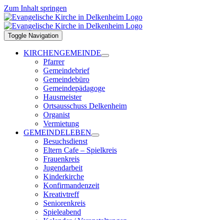
Zum Inhalt springen
Toggle Navigation
KIRCHENGEMEINDE
Pfarrer
Gemeindebrief
Gemeindebüro
Gemeindepädagoge
Hausmeister
Ortsausschuss Delkenheim
Organist
Vermietung
GEMEINDELEBEN
Besuchsdienst
Eltern Cafe – Spielkreis
Frauenkreis
Jugendarbeit
Kinderkirche
Konfirmandenzeit
Kreativtreff
Seniorenkreis
Spieleabend