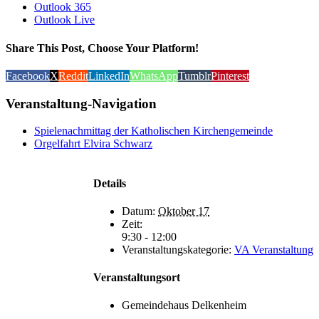
Outlook 365
Outlook Live
Share This Post, Choose Your Platform!
Facebook
X
Reddit
LinkedIn
WhatsApp
Tumblr
Pinterest
Veranstaltung-Navigation
Spielenachmittag der Katholischen Kirchengemeinde
Orgelfahrt Elvira Schwarz
Details
Datum:
Oktober 17
Zeit:
9:30 - 12:00
Veranstaltungskategorie:
VA Veranstaltung
Veranstaltungsort
Gemeindehaus Delkenheim