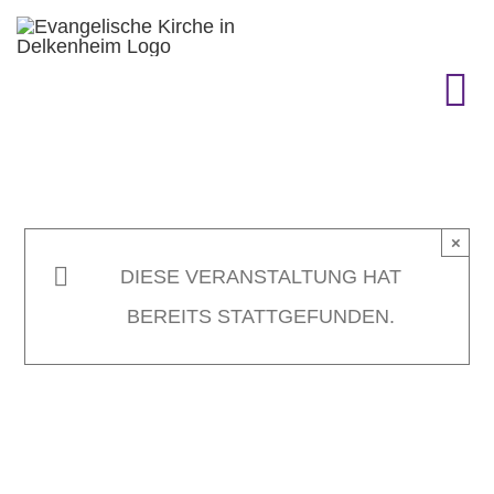
Zum
Inhalt
springen
To
Na
KIRCHENGEMEINDE
×
GEMEINDELEBEN
DIESE VERANSTALTUNG HAT
BEREITS STATTGEFUNDEN.
TERMINE
GOTTESDIENST & CO.
GESCHICHTE