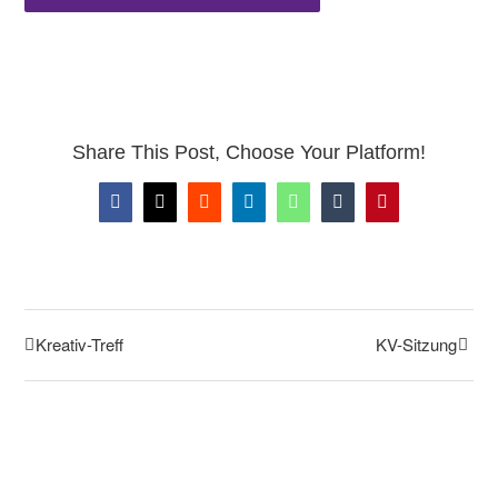
Share This Post, Choose Your Platform!
Facebook
X
Reddit
LinkedIn
WhatsApp
Tumblr
Pinterest
Kreativ-Treff
KV-Sitzung