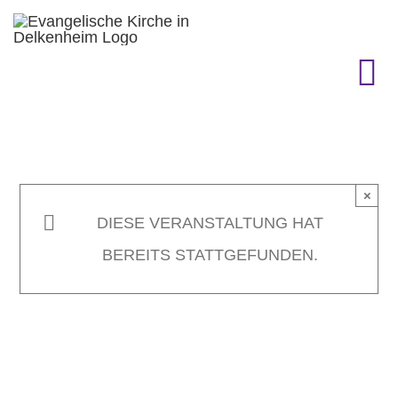
Zum
Inhalt
springen
To
Na
KIRCHENGEMEINDE
×
GEMEINDELEBEN
DIESE VERANSTALTUNG HAT
BEREITS STATTGEFUNDEN.
TERMINE
GOTTESDIENST & CO.
GESCHICHTE