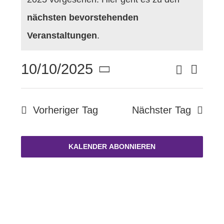
Oktober
Hinweis
nächsten bevorstehenden
FÖRDERVEREIN
10,
Veranstaltungen
.
2025
KONTAKT
Suche
10/10/2025
Vera
Verans
Tag
Datum
Ansi
wählen.
Suche
Navi
Vorheriger Tag
Nächster Tag
und
KALENDER ABONNIEREN
Ansich
Naviga