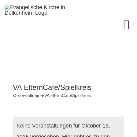
Zum
Inhalt
springen
To
Na
KIRCHENGEMEINDE
GEMEINDELEBEN
VA ElternCafe/Spielkreis
TERMINE
VA ElternCafe/Spielkreis
Veranstaltungen
Veranstaltungen
GOTTESDIENST & CO.
für
Keine Veranstaltungen für Oktober 13,
GESCHICHTE
2025 vorgesehen. Hier geht es zu den