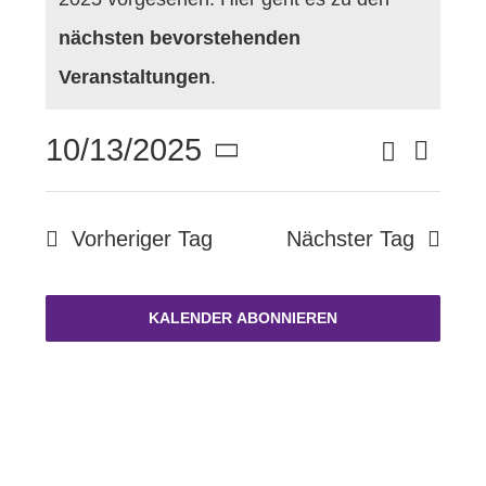
Oktober
Hinweis
nächsten bevorstehenden
FÖRDERVEREIN
13,
Veranstaltungen
.
2025
KONTAKT
Suche
10/13/2025
Vera
Verans
Tag
Datum
Ansi
wählen.
Suche
Navi
Vorheriger Tag
Nächster Tag
und
KALENDER ABONNIEREN
Ansich
Naviga